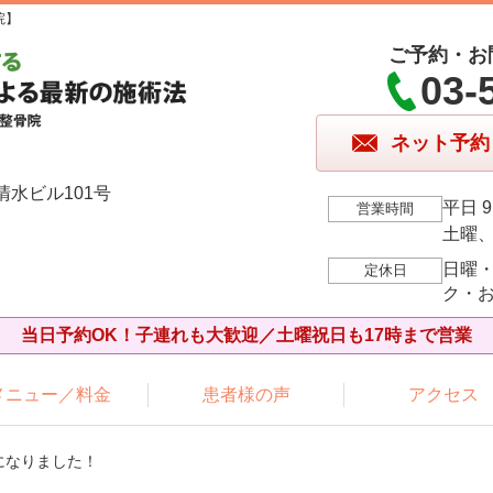
院】
ご予約・お
03-
ネット予約
清水ビル101号
平日 9
営業時間
土曜、祝
日曜
定休日
ク・
当日予約OK！子連れも大歓迎／土曜祝日も17時まで営業
メニュー／料金
患者様の声
アクセス
になりました！