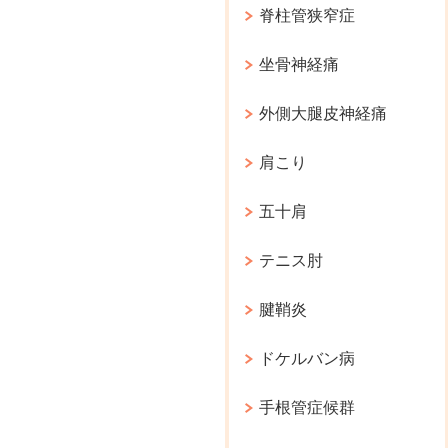
脊柱管狭窄症
坐骨神経痛
外側大腿皮神経痛
肩こり
五十肩
テニス肘
腱鞘炎
ドケルバン病
手根管症候群