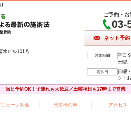
院】
ご予約・お
03-
ネット予約
清水ビル101号
平日 9
営業時間
土曜、祝
日曜
定休日
ク・
当日予約OK！子連れも大歓迎／土曜祝日も17時まで営業
メニュー／料金
患者様の声
アクセス