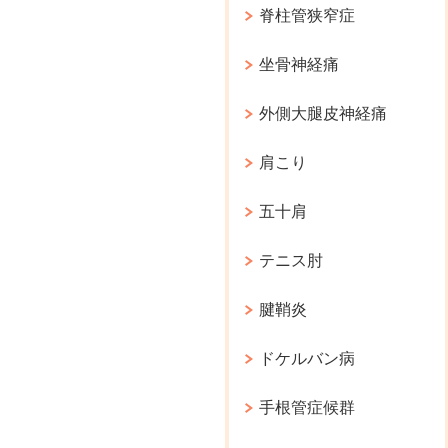
脊柱管狭窄症
坐骨神経痛
外側大腿皮神経痛
肩こり
五十肩
テニス肘
腱鞘炎
ドケルバン病
手根管症候群