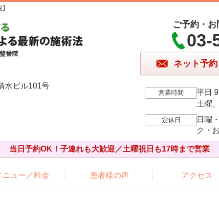
院】
ご予約・お
03-
ネット予約
清水ビル101号
平日 9
営業時間
土曜、祝
日曜
定休日
ク・
当日予約OK！子連れも大歓迎／土曜祝日も17時まで営業
メニュー／料金
患者様の声
アクセス