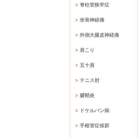
脊柱管狭窄症
坐骨神経痛
外側大腿皮神経痛
肩こり
五十肩
テニス肘
腱鞘炎
ドケルバン病
手根管症候群