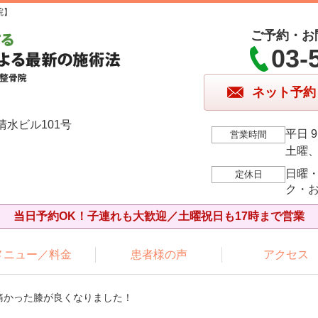
院】
ご予約・お
03-
ネット予約
清水ビル101号
平日 9
営業時間
土曜、祝
日曜
定休日
ク・
当日予約OK！子連れも大歓迎／土曜祝日も17時まで営業
メニュー／料金
患者様の声
アクセス
痛かった膝が良くなりました！