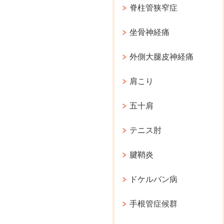
脊柱管狭窄症
坐骨神経痛
外側大腿皮神経痛
肩こり
五十肩
テニス肘
腱鞘炎
ドケルバン病
手根管症候群