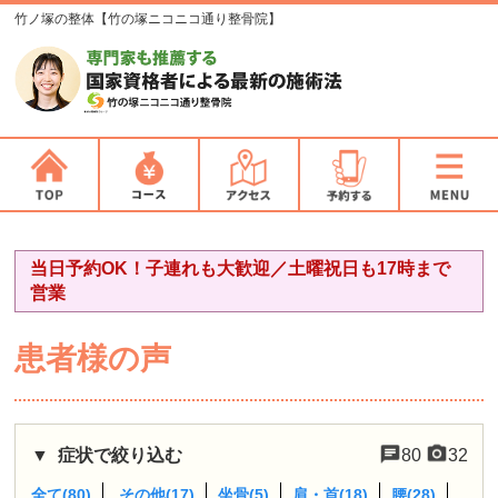
竹ノ塚の整体【竹の塚ニコニコ通り整骨院】
当日予約OK！子連れも大歓迎／土曜祝日も17時まで
営業
患者様の声
症状で絞り込む
80
32
全て(80)
その他(17)
坐骨(5)
肩・首(18)
腰(28)