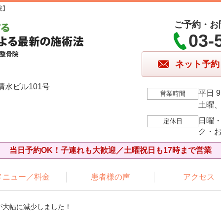
院】
ご予約・お
03-
ネット予約
清水ビル101号
平日 9
営業時間
土曜、祝
日曜
定休日
ク・
当日予約OK！子連れも大歓迎／土曜祝日も17時まで営業
メニュー／料金
患者様の声
アクセス
が大幅に減少しました！