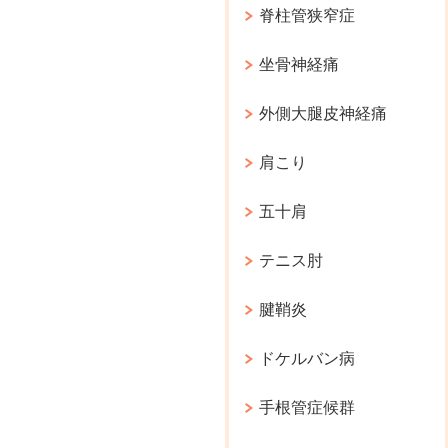
脊柱管狭窄症
坐骨神経痛
外側大腿皮神経痛
肩こり
五十肩
テニス肘
腱鞘炎
ドケルバン病
手根管症候群