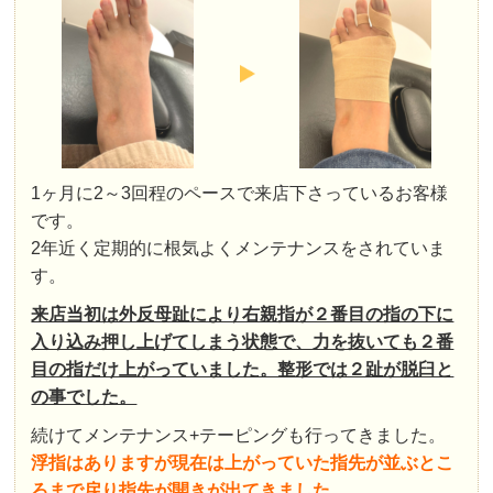
1ヶ月に2～3回程のペースで来店下さっているお客様
です。
2年近く定期的に根気よくメンテナンスをされていま
す。
来店当初は外反母趾により右親指が２番目の指の下に
入り込み押し上げてしまう状態で、力を抜いても２番
目の指だけ上がっていました。整形では２趾が脱臼と
の事でした。
続けてメンテナンス+テーピングも行ってきました。
浮指はありますが現在は上がっていた指先が並ぶとこ
ろまで戻り指先が開きが出てきました。